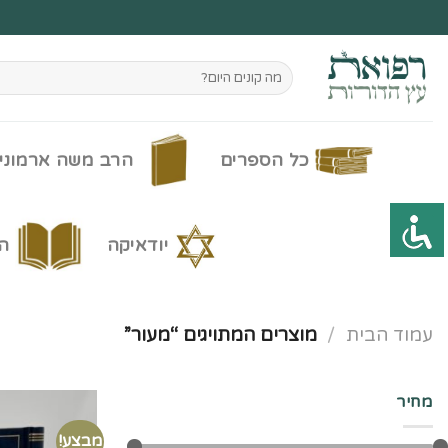
Ski
t
conten
חיפוש
עבור:
כל הספרים
הרב משה ארמוני
יודאיקה
ה
עמוד הבית
/
מוצרים המתויגים “מעור”
מחיר
מבצע!