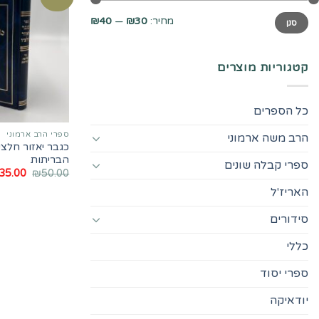
מחיר
מחיר
מחיר:
₪30
—
₪40
סנן
מינימלי
מקסימלי
קטגוריות מוצרים
כל הספרים
ספרי הרב ארמוני
הרב משה ארמוני
כגבר יאזור חלצי
הבריתות
ספרי קבלה שונים
המחיר
35.00
₪
50.00
המקורי
האריז'ל
היה:
50.00.
סידורים
כללי
ספרי יסוד
יודאיקה