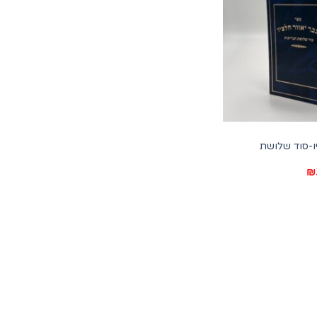
ו-סוד שלושת
המחיר
₪
הנוכחי
הוא:
₪35.00.
₪