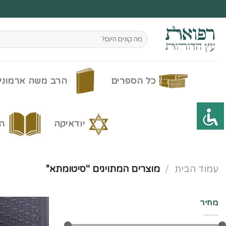
Ski
t
conten
חיפוש
עבור:
כל הספרים
הרב משה ארמוני
יודאיקה
ה
עמוד הבית
/
מוצרים המתויגים “סיטומתא”
מחיר