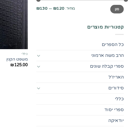
מחיר
מחיר
מחיר:
₪120
—
₪130
סנן
מינימלי
מקסימלי
קטגוריות מוצרים
כל הספרים
כללי
הרב משה ארמוני
משפט הקנין
₪
125.00
ספרי קבלה שונים
האריז'ל
סידורים
כללי
ספרי יסוד
יודאיקה