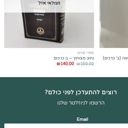
המלאי אזל
ספרי קודש
ה (ב' כרכים)
נתיב מצותיך – ב כרכים
המחיר
המחיר
₪
140.00
₪
150.00
המקורי
הנוכחי
היה:
הוא:
₪140.00.
₪150.00.
רוצים להתעדכן לפני כולם?
הרשמו לניוזלטר שלנו
*
Email