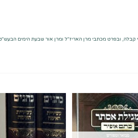
לה, ובפרט מכתבי מרן האריז"ל ומרן אור שבעת הימים הבעש"ט זי"