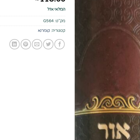
המלאי אזל
מק"ט:
G564
קטגוריה:
קומרנא