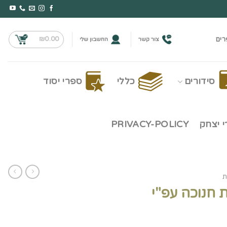
₪
0.00
רים
צור קשר
החשבון שלי
סידורים
כללי
ספרי יסוד
 יצחק
PRIVACY-POLICY
ת
 חנוכה עפ"י