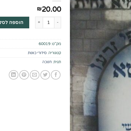
20.00
₪
כמות של וזרח השמש - נרות חנוכה
הוספה לסל
מק"ט:
60019
קטגוריה:
סידורי כוונות
תגית:
חנוכה