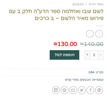
עמוד הבית
/
מבצעים
לשם שבו ואחלמה ספר הדע"ה חלק ב עם
פירוש מאיר הלשם – ב כרכים
המחיר
המחיר
130.00
140.00
₪
₪
המקורי
הנוכחי
כמות של לשם שבו ואחלמה ספר הדע"ה חלק ב עם פירוש מאיר הלשם -
היה:
הוא:
הוספה לסל
₪130.00.
₪140.00.
מק"ט:
G84
קטגוריות:
מבצעים
,
ספרי קודש