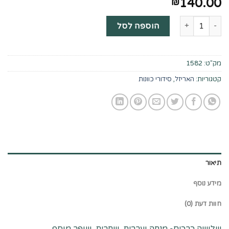
140.00
₪
כמות של סט מחזור לראש השנה - 3 כרכים
הוספה לסל
מק"ט:
1582
קטגוריות:
האריזל
,
סידורי כוונות
תיאור
מידע נוסף
חוות דעת (0)
שלושה כרכים- מנחה וערבית, שחרית, שופר מוסף.