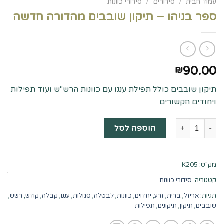
עמוד הבית
/
סידורים
/
סידורי כוונות
ספר בניהו – תיקון שובבים מהדורה חדשה
90.00
₪
תיקון שובבים כולל תפילת עננו עם כוונות הרש"ש ועוד תפילות
ויחודים הקשורים
כמות של ספר בניהו - תיקון שובבים מהדורה חדשה
הוספה לסל
מק"ט:
K205
קטגוריה:
סידורי כוונות
תגיות:
אריזל
,
ברית
,
זרע
,
יחדוים
,
כוונות
,
לבטלה
,
סגולות
,
עננו
,
קבלה
,
קודש
,
רשש
,
שובבים
,
תיקון
,
תיקונים
,
תפילות