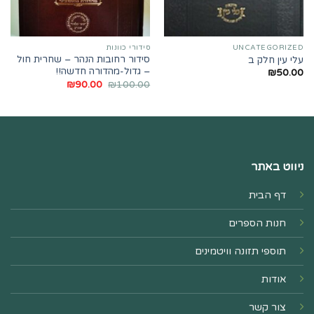
UNCATEGORIZED
סידורי כוונות
סידור רחובות הנהר – שחרית חול
עלי עין חלק ב
– גדול-מהדורה חדשה!!
₪
50.00
המחיר
המחיר
₪
90.00
₪
100.00
המקורי
הנוכחי
היה:
הוא:
₪90.00.
₪100.00.
ניווט באתר
דף הבית
חנות הספרים
תוספי תזונה וויטמינים
אודות
צור קשר