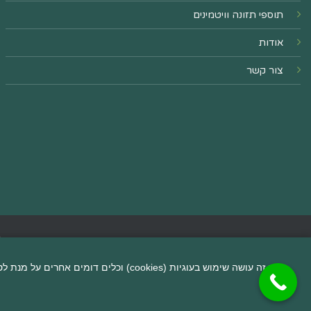
תוספי תזונה וויטמינים
אודות
צור קשר
כ
אתר זה עושה שימוש בעוגיות (cookies) וכלים דומים אחרים על מנת לספק לכם חווית גלישה טובה יותר, תוכן מותאם אישית וביצוע ניתוחים סטטיסטיים. לפרטים נוספים ניתן לעיין ב
Copyright 2026 ©
Flatsome Theme