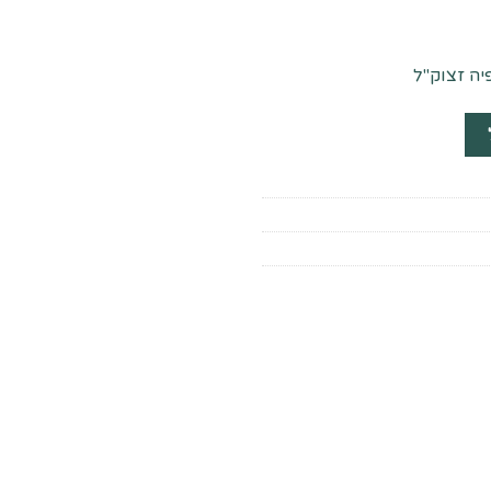
ה זצוק"ל
 ליהודה לרבי אברהם אבולעפיה