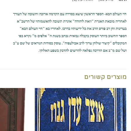
חיי העולם הבא- הספר הראשון שיצא בסדרה עם הקדמה ארוכה וחשובה של העורך
לאחריה מובאת האגרת "וזאת ליהודה" איגרת תשובה להאשמותיו של הרשב"א
בעדינות וחן רב פורס הרב את כל ידיעותיו בדרכו. לאחריו בא "חיי העולם הבא"
הספר החשוב ביותר העוסק בקבלה נבואית נכתב בשנת ה" אלפים מ" נקרא בפי
המקובלים "קיצור שולחן ערוך לרב אבולעפיה". עוסק בסודות הנוראים של שם ע"ב
ושל שם מ"ב אם הדרכה נפלאה להרוצים להדבק בשפע האלוקי.
מוצרים קשורים