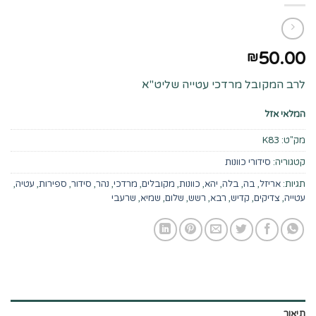
50.00
₪
לרב המקובל מרדכי עטייה שליט"א
המלאי אזל
מק"ט:
K83
קטגוריה:
סידורי כוונות
תגיות:
אריזל
,
בה
,
בלה
,
יהא
,
כוונות
,
מקובלים
,
מרדכי
,
נהר
,
סידור
,
ספירות
,
עטיה
,
עטייה
,
צדיקים
,
קדיש
,
רבא
,
רשש
,
שלום
,
שמיא
,
שרעבי
תיאור