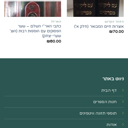
הזוהר הקדוש
האריזל
כתבי האר"י השלם – שער
אוצרות חיים המבואר (חלק א')
הפסוקים עם הוספות רבות (הוצ'
₪
70.00
שערי יצחק)
₪
80.00
ניווט באתר
דף הבית
חנות הספרים
תוספי תזונה וויטמינים
אודות