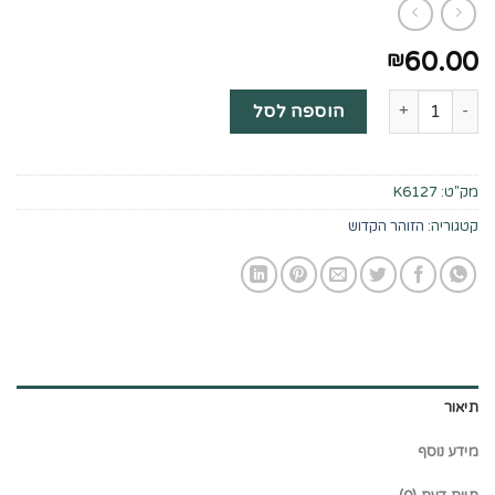
60.00
₪
כמות של פתח עינים על ספרא דצניעותא-פרק א'
הוספה לסל
מק"ט:
K6127
קטגוריה:
הזוהר הקדוש
תיאור
מידע נוסף