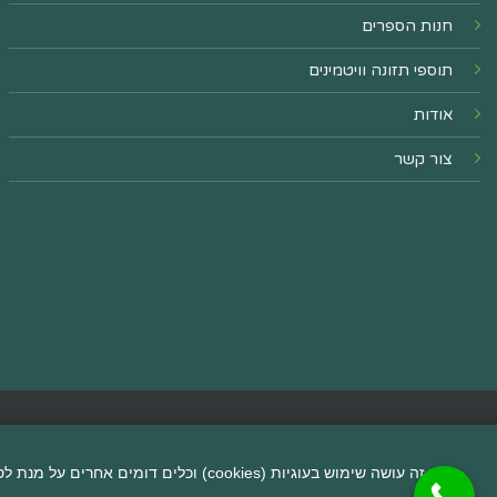
חנות הספרים
תוספי תזונה וויטמינים
אודות
צור קשר
כ
אתר זה עושה שימוש בעוגיות (cookies) וכלים דומים אחרים על מנת לספק לכם חווית גלישה טובה יותר, תוכן מותאם אישית וביצוע ניתוחים סטטיסטיים. לפרטים נוספים ניתן לעיין ב
Copyright 2026 ©
Flatsome Theme