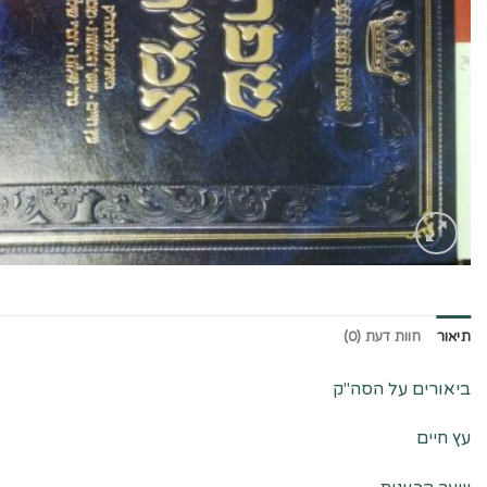
כמות של שפת אמ"ת
תיאור
חוות דעת (0)
ביאורים על הסה"ק
עץ חיים